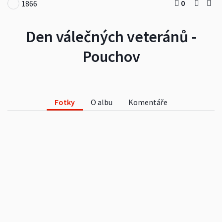
0
1866
Den válečných veteránů -
Pouchov
Fotky
O albu
Komentáře