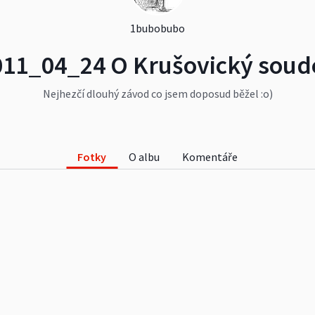
1bubobubo
011_04_24 O Krušovický soud
Nejhezčí dlouhý závod co jsem doposud běžel :o)
Fotky
O albu
Komentáře