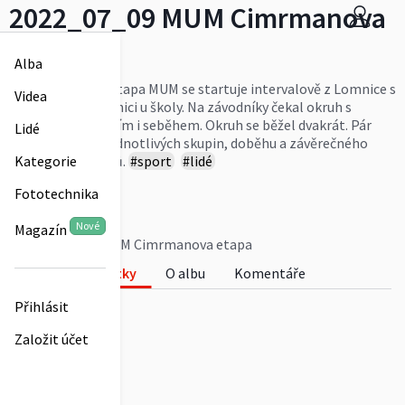
2022_07_09 MUM Cimrmanova
etapa
Alba
Poslední sedmá etapa MUM se startuje intervalově z Lomnice s
Videa
cílem opět v Lomnici u školy. Na závodníky čekal okruh s
dlouhým stoupáním i seběhem. Okruh se běžel dvakrát. Pár
Lidé
fotek ze startu jednotlivých skupin, doběhu a závěrečného
vyhlášení výsledků.
#sport
#lidé
Kategorie
Více
Fototechnika
1bubobubo
0
Nové
Magazín
2022_07_09 MUM Cimrmanova etapa
Fotky
O albu
Komentáře
0
Přihlásit
Založit účet