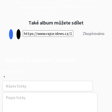
Prohlédnout znovu
Přihlásit se na Rajče
Také album můžete sdílet
Zkopírováno
Spustit prezentaci
Zastavit
1bubobubo
•