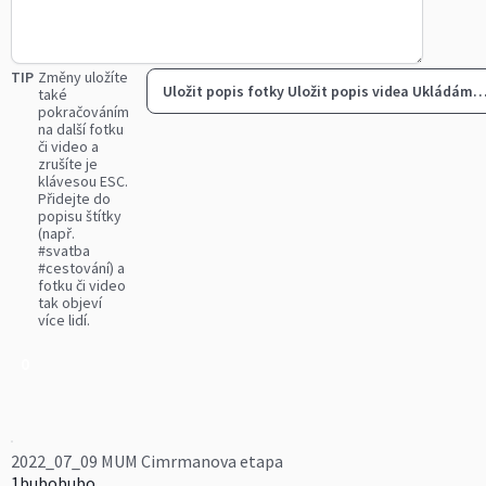
TIP
Změny uložíte
Uložit popis fotky
Uložit popis videa
Ukládám
také
pokračováním
na další fotku
či video a
zrušíte je
klávesou ESC.
Přidejte do
popisu štítky
(např.
#svatba
#cestování) a
fotku či video
tak objeví
více lidí.
0
2022_07_09 MUM Cimrmanova etapa
1bubobubo