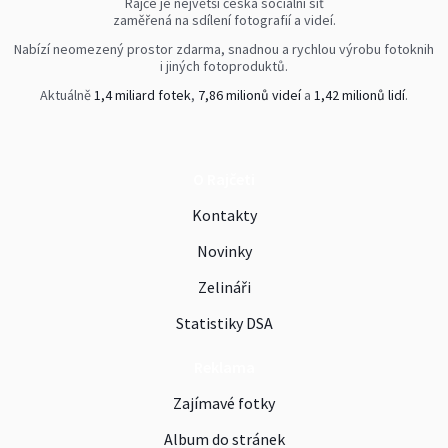
Rajče je největší česká sociální síť
zaměřená na sdílení fotografií a videí.
Nabízí neomezený prostor zdarma, snadnou a rychlou výrobu fotoknih
i jiných fotoproduktů.
Aktuálně
1,4 miliard fotek
,
7,86 milionů videí
a
1,42 milionů lidí
.
O Rajčeti
Kontakty
Novinky
Zelináři
Statistiky DSA
Reklama
Zajímavé fotky
Album do stránek