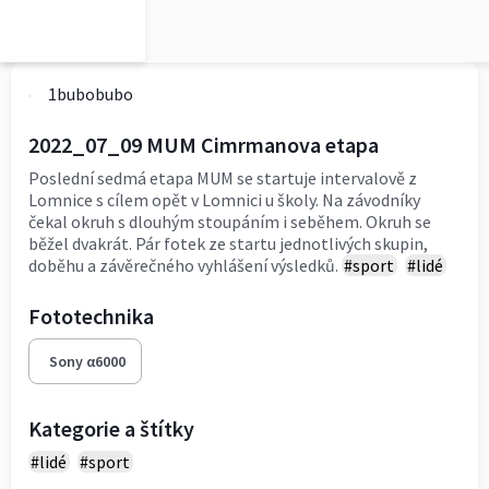
1bubobubo
2022_07_09 MUM Cimrmanova etapa
Poslední sedmá etapa MUM se startuje intervalově z
Lomnice s cílem opět v Lomnici u školy. Na závodníky
čekal okruh s dlouhým stoupáním i seběhem. Okruh se
běžel dvakrát. Pár fotek ze startu jednotlivých skupin,
doběhu a závěrečného vyhlášení výsledků.
#sport
#lidé
Fototechnika
Sony α6000
Kategorie a štítky
#lidé
#sport