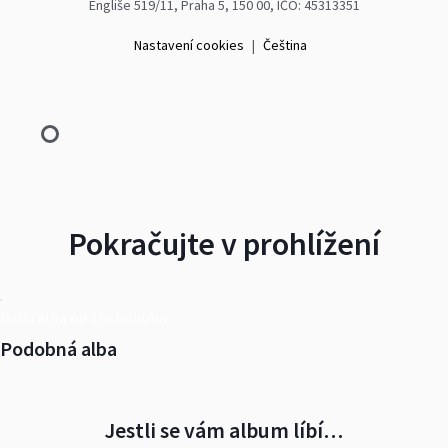
Engliše 519/11, Praha 5, 150 00, IČO: 45313351
Nastavení cookies
|
Čeština
Pokračujte v prohlížení
Další alba od 1bubobubo
Podobná alba
Jestli se vám album líbí…