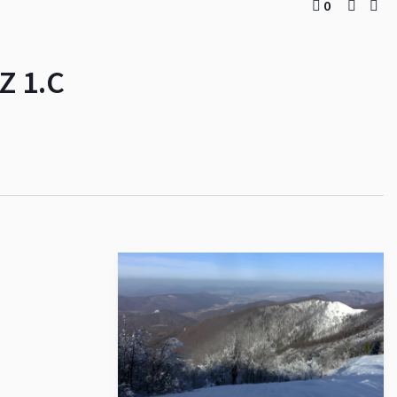
0
Z 1.C