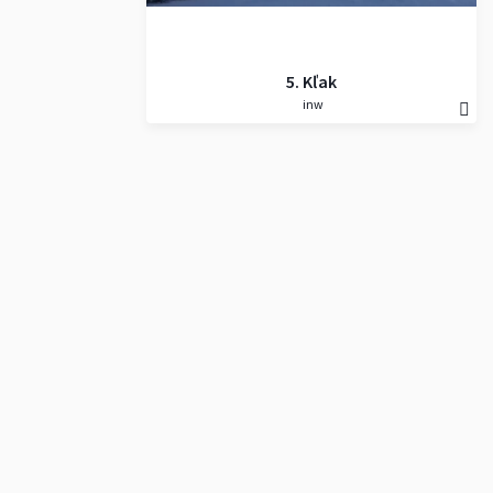
5. Kľak
inw