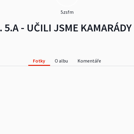
5zsfm
. 5.A - UČILI JSME KAMARÁDY 
Fotky
O albu
Komentáře