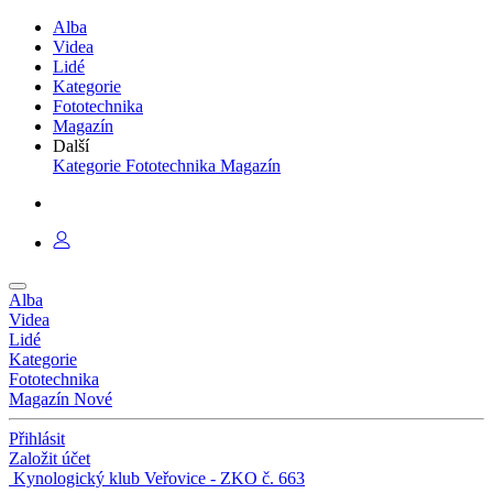
Alba
Videa
Lidé
Kategorie
Fototechnika
Magazín
Další
Kategorie
Fototechnika
Magazín
Alba
Videa
Lidé
Kategorie
Fototechnika
Magazín
Nové
Přihlásit
Založit účet
Kynologický klub Veřovice - ZKO č. 663