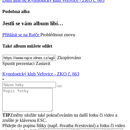
Další alba od Kynologický klub Veřovice - ZKO č. 663
Podobná alba
Jestli se vám album líbí…
Přihlásit se na Rajče
Prohlédnout znovu
Také album můžete sdílet
Zkopírováno
Spustit prezentaci
Zastavit
Kynologický klub Veřovice - ZKO č. 663
•
TIP
Změny uložíte také pokračováním na další fotku či video a
zrušíte je klávesou ESC.
Přidejte do popisu štítky (např. #svatba #cestování) a fotku či video