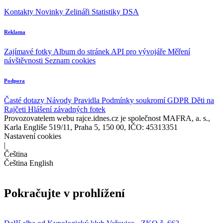
Kontakty
Novinky
Zelináři
Statistiky DSA
Reklama
Zajímavé fotky
Album do stránek
API pro vývojáře
Měření
návštěvnosti
Seznam cookies
Podpora
Časté dotazy
Návody
Pravidla
Podmínky soukromí
GDPR
Děti na
Rajčeti
Hlášení závadných fotek
Provozovatelem webu rajce.idnes.cz je společnost MAFRA, a. s.,
Karla Engliše 519/11, Praha 5, 150 00, IČO: 45313351
Nastavení cookies
|
Čeština
Čeština
English
Pokračujte v prohlížení