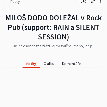
Petty
0
MILOŠ DODO DOLEŽAL v Rock
Pub (support: RAIN a SILENT
SESSION)
Druhá osobnost a třetí velmi zvučné jméno, jež je
vyslovováno s respektem a uznáním mezi rockery
a metalisty , poctila Rock Pub sým vystoupením !!
Miloš DODO Doležal spolu s juniorem a
Fotky
O albu
Komentáře
bubeníkem a kamarádem v jedné osobě, naplnili
naši hudební hospůdku skvělými songy a sóly.!! Na
úvod jsme si jako vždy výborně zapařili na kapelu
RAIN a závěr doladila skvěle kapela SILENT
SESSION.