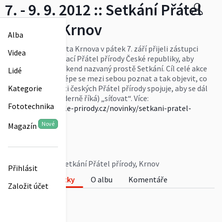
7. - 9. 9. 2012 :: Setkání Přátel
přírody, Krnov
Alba
Do slezského města Krnova v pátek 7. září přijeli zástupci
Videa
členských organizací Přátel přírody České republiky, aby
společně prožili víkend nazvaný prostě Setkání. Cíl celé akce
Lidé
byl jednoduchý – lépe se mezi sebou poznat a tak objevit, co
jednotlivé součásti českých Přátel přírody spojuje, aby se dál
Kategorie
mohly (jak se moderně říká) „síťovat“. Více:
Fototechnika
http://www.pratele-prirody.cz/novinky/setkani-pratel-
prirody-2012
Nové
Magazín
Více
Akis
0
7. - 9. 9. 2012 :: Setkání Přátel přírody, Krnov
Přihlásit
Fotky
O albu
Komentáře
Založit účet
0