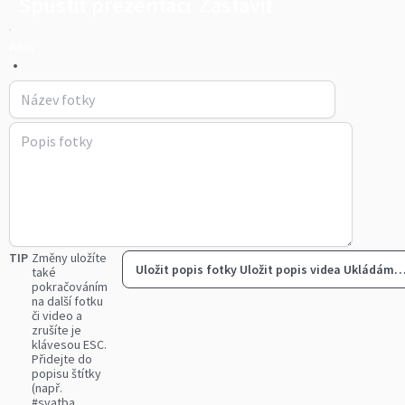
Spustit prezentaci
Zastavit
Akis
•
TIP
Změny uložíte
Uložit popis fotky
Uložit popis videa
Ukládám
také
pokračováním
na další fotku
či video a
zrušíte je
klávesou ESC.
Přidejte do
popisu štítky
(např.
#svatba