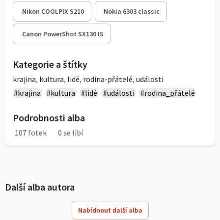
Nikon COOLPIX S210
Nokia 6303 classic
Canon PowerShot SX130 IS
Kategorie a štítky
krajina
,
kultura
,
lidé
,
rodina-přátelé
,
události
#krajina
#kultura
#lidé
#události
#rodina_přátelé
Podrobnosti alba
107 fotek
0 se líbí
Další alba autora
Nabídnout další alba