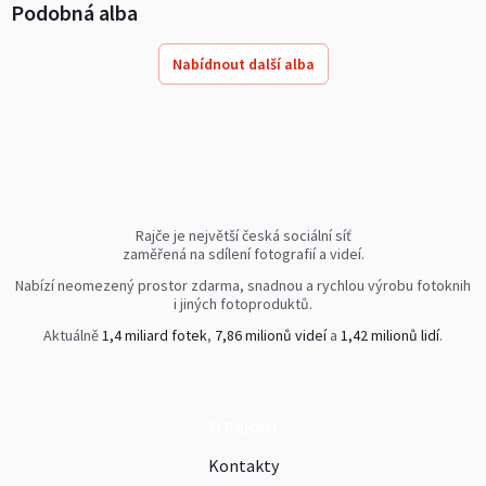
Podobná alba
Nabídnout další alba
Rajče je největší česká sociální síť
zaměřená na sdílení fotografií a videí.
Nabízí neomezený prostor zdarma, snadnou a rychlou výrobu fotoknih
i jiných fotoproduktů.
Aktuálně
1,4 miliard fotek
,
7,86 milionů videí
a
1,42 milionů lidí
.
O Rajčeti
Kontakty