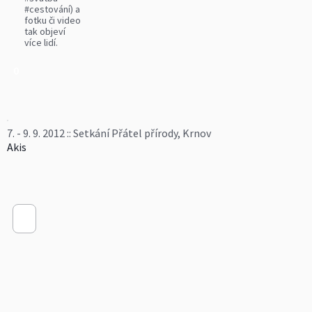
#cestování) a
fotku či video
tak objeví
více lidí.
0
7. - 9. 9. 2012 :: Setkání Přátel přírody, Krnov
Akis