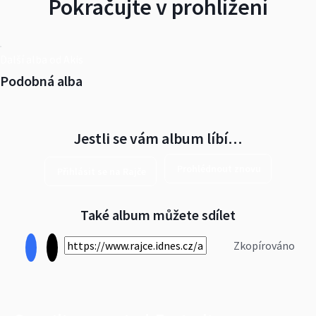
Pokračujte v prohlížení
Další alba od Akis
Podobná alba
Jestli se vám album líbí…
Prohlédnout znovu
Přihlásit se na Rajče
Také album můžete sdílet
Zkopírováno