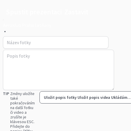
Spustit prezentaci
Zastavit
Aeroklub Praha Letňany
•
TIP
Změny uložíte
Uložit popis fotky
Uložit popis videa
Ukládám
také
pokračováním
na další fotku
či video a
zrušíte je
klávesou ESC.
Přidejte do