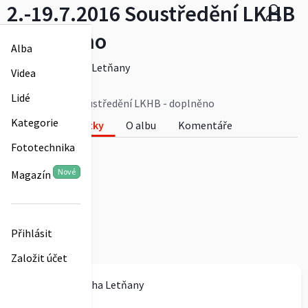
2.-19.7.2016 Soustředění LKHB
- doplněno
Alba
Aeroklub Praha Letňany
Videa
0
Lidé
2.-19.7.2016 Soustředění LKHB - doplněno
Kategorie
Fotky
O albu
Komentáře
Fototechnika
0
Nové
Magazín
Přihlásit
Založit účet
Aeroklub Praha Letňany