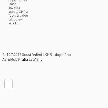
popisu štítky
(např.
#svatba
#cestování) a
fotku či video
tak objeví
více lidí.
0
2.-19.7.2016 Soustředění LKHB - doplněno
Aeroklub Praha Letňany