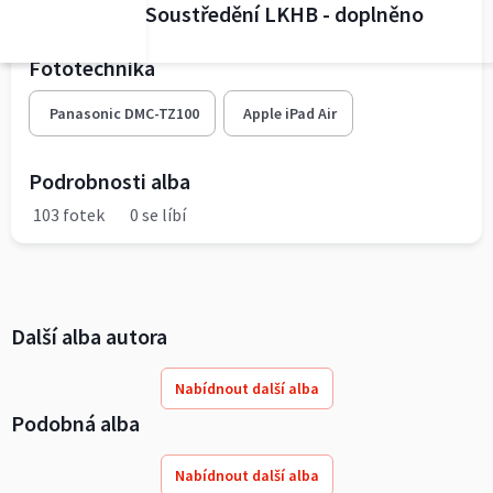
2.-19.7.2016 Soustředění LKHB - doplněno
Fototechnika
Panasonic DMC-TZ100
Apple iPad Air
Podrobnosti alba
103 fotek
0 se líbí
Další alba autora
Nabídnout další alba
Podobná alba
Nabídnout další alba