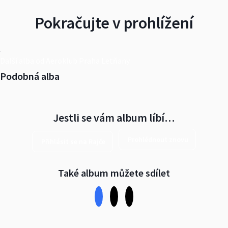
Pokračujte v prohlížení
Další alba od Aeroklub Praha Letňany
Podobná alba
Jestli se vám album líbí…
Prohlédnout znovu
Přihlásit se na Rajče
Také album můžete sdílet