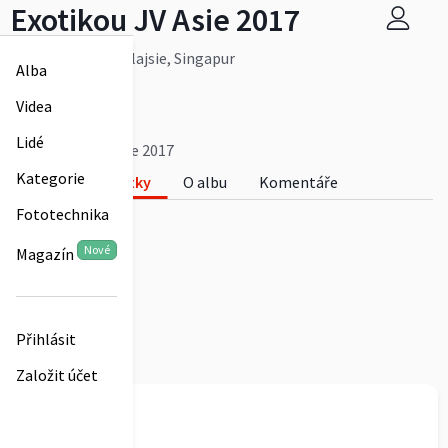
Exotikou JV Asie 2017
Thajsko, Laos, Malajsie, Singapur
Alba
Více
Aleš Rajský
Videa
0
Lidé
Exotikou JV Asie 2017
Kategorie
Fotky
O albu
Komentáře
Fototechnika
0
Nové
Magazín
Přihlásit
Založit účet
Aleš Rajský