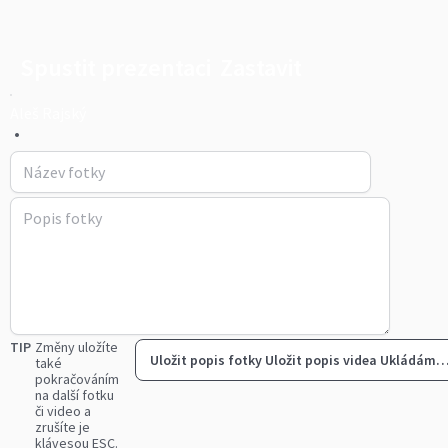
Spustit prezentaci
Zastavit
Aleš Rajský
•
TIP
Změny uložíte
Uložit popis fotky
Uložit popis videa
Ukládám
také
pokračováním
na další fotku
či video a
zrušíte je
klávesou ESC.