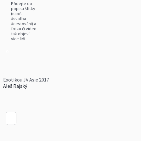
Přidejte do
popisu štítky
(např.
#svatba
#cestování) a
fotku či video
tak objeví
více lidí.
0
Exotikou JV Asie 2017
Aleš Rajský