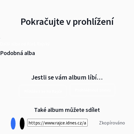
Pokračujte v prohlížení
Další alba od Aleš Rajský
Podobná alba
Jestli se vám album líbí…
Prohlédnout znovu
Přihlásit se na Rajče
Také album můžete sdílet
Zkopírováno