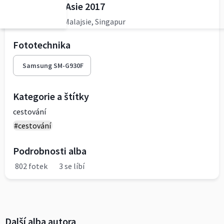
Exotikou JV Asie 2017
Thajsko, Laos, Malajsie, Singapur
Fototechnika
Samsung SM-G930F
Kategorie a štítky
cestování
#cestování
Podrobnosti alba
802 fotek
3 se líbí
Další alba autora