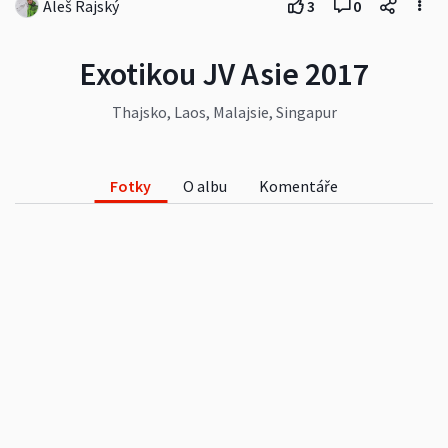
Aleš Rajský
3
0
Exotikou JV Asie 2017
Thajsko, Laos, Malajsie, Singapur
Fotky
O albu
Komentáře