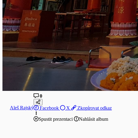
0
Aleš Rajský
Facebook
X
Zkopírovat odkaz
Spustit prezentaci
Nahlásit album