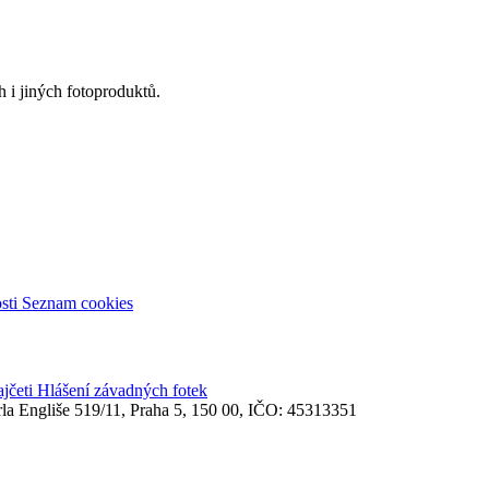
 i jiných fotoproduktů.
sti
Seznam cookies
ajčeti
Hlášení závadných fotek
rla Engliše 519/11, Praha 5, 150 00, IČO: 45313351