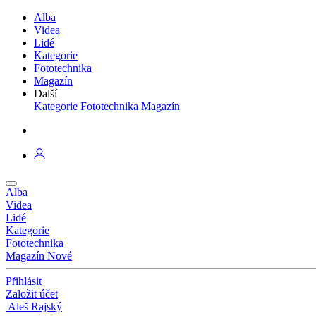
Alba
Videa
Lidé
Kategorie
Fototechnika
Magazín
Další
Kategorie
Fototechnika
Magazín
Alba
Videa
Lidé
Kategorie
Fototechnika
Magazín
Nové
Přihlásit
Založit účet
Aleš Rajský