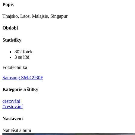
Popis
Thajsko, Laos, Malajsie, Singapur
Období
Statistiky
802 fotek
3 se líbí
Fototechnika
Samsung SM-G930F
Kategorie a štítky
cestování
#cestování
Nastavení
Nahlásit album