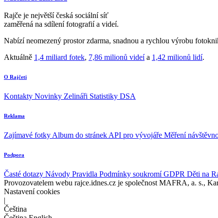
Rajče je největší česká sociální síť
zaměřená na sdílení fotografií a videí.
Nabízí neomezený prostor zdarma, snadnou a rychlou výrobu fotoknih
Aktuálně
1,4 miliard fotek
,
7,86 milionů videí
a
1,42 milionů lidí
.
O Rajčeti
Kontakty
Novinky
Zelináři
Statistiky DSA
Reklama
Zajímavé fotky
Album do stránek
API pro vývojáře
Měření návštěvno
Podpora
Časté dotazy
Návody
Pravidla
Podmínky soukromí
GDPR
Děti na R
Provozovatelem webu rajce.idnes.cz je společnost MAFRA, a. s., Ka
Nastavení cookies
|
Čeština
Čeština
English