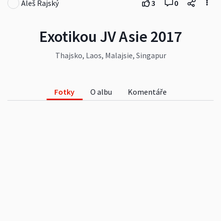
Aleš Rajský
3
0
Exotikou JV Asie 2017
Thajsko, Laos, Malajsie, Singapur
Fotky
O albu
Komentáře