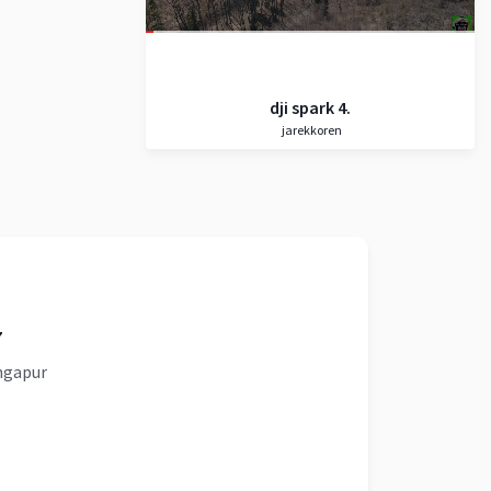
dji spark 4.
jarekkoren
7
ingapur