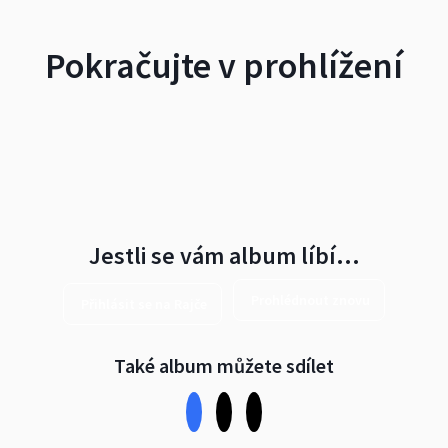
Pokračujte v prohlížení
Jestli se vám album líbí…
Prohlédnout znovu
Přihlásit se na Rajče
Také album můžete sdílet