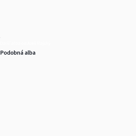
Další alba od Aleš Rajský
Podobná alba