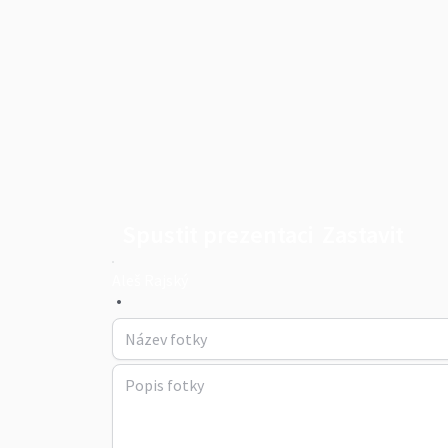
Spustit prezentaci
Zastavit
Aleš Rajský
•