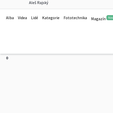
Aleš Rajský
Exotikou JV Asie 2017
Alba
Videa
Lidé
Kategorie
Fototechnika
No
Magazín
Thajsko, Laos, Malajsie, Singapur
Více
0
Exotikou JV Asie 2017
0