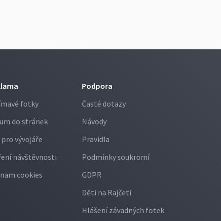
klama
Podpora
ímavé fotky
Časté dotazy
um do stránek
Návody
 pro vývojáře
Pravidla
ení návštěvnosti
Podmínky soukromí
nam cookies
GDPR
Děti na Rajčeti
Hlášení závadných fotek