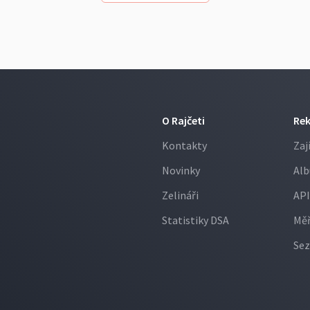
O Rajčeti
Re
Kontakty
Zaj
Novinky
Alb
Zelináři
API
Statistiky DSA
Měř
Sez