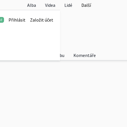
Alba
Videa
Lidé
Další
Přihlásit
Založit účet
vé
Fotky
O albu
Komentáře