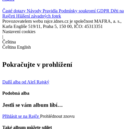
Časté dotazy
Návody
Pravidla
Podmínky soukromí
GDPR
Děti na
Rajčeti
Hlášení závadných fotek
Provozovatelem webu rajce.idnes.cz je společnost MAFRA, a. s.,
Karla Engliše 519/11, Praha 5, 150 00, IČO: 45313351
Nastavení cookies
|
Čeština
Čeština
English
Pokračujte v prohlížení
Další alba od Aleš Rajský
Podobná alba
Jestli se vám album líbí…
Přihlásit se na Rajče
Prohlédnout znovu
Také album můžete sdílet