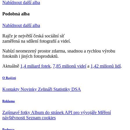
Nabídnout další alba
Podobná alba
Nabídnout další alba
Rajče je největší česká sociální síť
zaměřená na sdílení fotografií a videí.
Nabízí neomezený prostor zdarma, snadnou a rychlou výrobu
fotoknih i jiných fotoproduktů.
Aktuálně
1,4 miliard fotek
,
7,85 milionů videí
a
1,42 milionů lidí
.
O Rajčeti
Kontakty
Novinky
Zelináři
Statistiky DSA
Reklama
Zajímavé fotky
Album do stránek
API pro vývojáře
Měření
návštěvnosti
Seznam cookies
Podpora