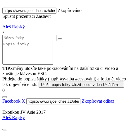
Zkopírováno
Spustit prezentaci
Zastavit
Aleš Rajský
•
TIP
Změny uložíte také pokračováním na další fotku či video a
zrušíte je klávesou ESC.
Přidejte do popisu štítky (např. #svatba #cestování) a fotku či video
tak objeví více lidí.
Uložit popis fotky
Uložit popis videa
Ukládám…
0
Facebook
X
Zkopírovat odkaz
Exotikou JV Asie 2017
Aleš Rajský