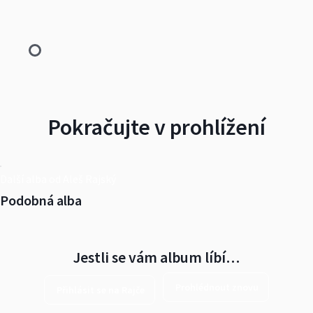
Pokračujte v prohlížení
Další alba od Aleš Rajský
Podobná alba
Jestli se vám album líbí…
Prohlédnout znovu
Přihlásit se na Rajče