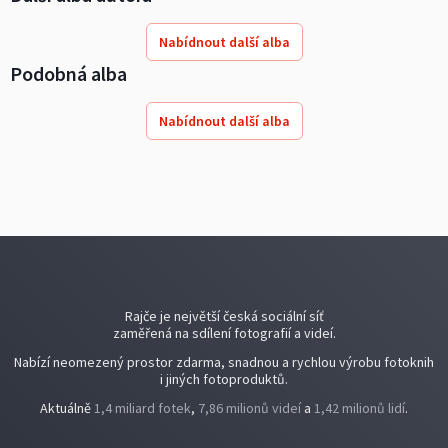
Nabídnout další alba
Podobná alba
Nabídnout další alba
Rajče je největší česká sociální síť
zaměřená na sdílení fotografií a videí.
Nabízí neomezený prostor zdarma, snadnou a rychlou výrobu fotoknih
i jiných fotoproduktů.
Aktuálně
1,4 miliard fotek
,
7,86 milionů videí
a
1,42 milionů lidí
.