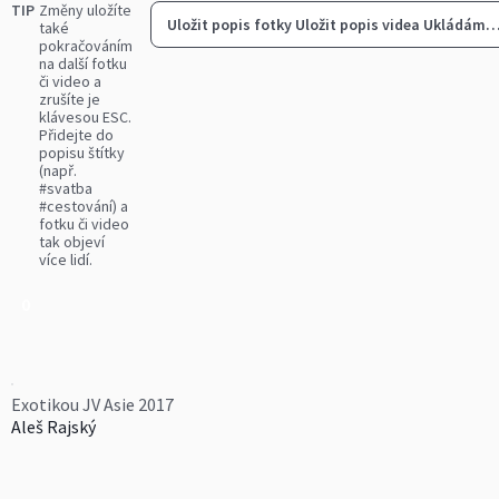
TIP
Změny uložíte
Uložit popis fotky
Uložit popis videa
Ukládám
také
pokračováním
na další fotku
či video a
zrušíte je
klávesou ESC.
Přidejte do
popisu štítky
(např.
#svatba
#cestování) a
fotku či video
tak objeví
více lidí.
0
Exotikou JV Asie 2017
Aleš Rajský