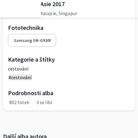
Exotikou JV Asie 2017
Thajsko, Laos, Malajsie, Singapur
Fototechnika
Samsung SM-G930F
Kategorie a štítky
cestování
#cestování
Podrobnosti alba
802 fotek
3 se líbí
Další alba autora