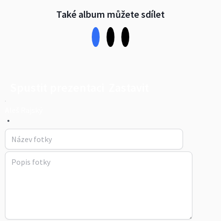
Také album můžete sdílet
Spustit prezentaci
Zastavit
Aleš Rajský
•