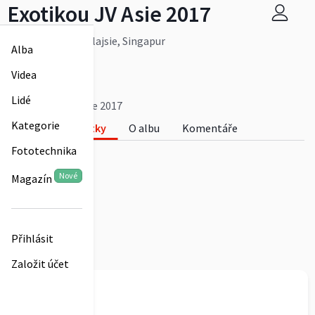
Exotikou JV Asie 2017
Thajsko, Laos, Malajsie, Singapur
Alba
Více
Aleš Rajský
Videa
0
Lidé
Exotikou JV Asie 2017
Kategorie
Fotky
O albu
Komentáře
Fototechnika
0
Nové
Magazín
Přihlásit
Založit účet
Aleš Rajský