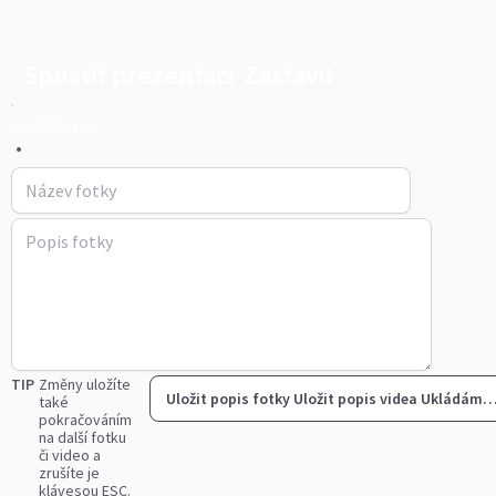
Spustit prezentaci
Zastavit
Aleš Rajský
•
TIP
Změny uložíte
Uložit popis fotky
Uložit popis videa
Ukládám
také
pokračováním
na další fotku
či video a
zrušíte je
klávesou ESC.