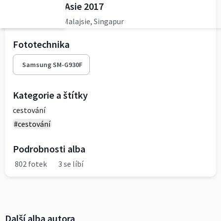
Exotikou JV Asie 2017
Thajsko, Laos, Malajsie, Singapur
Fototechnika
Samsung SM-G930F
Kategorie a štítky
cestování
#cestování
Podrobnosti alba
802 fotek
3 se líbí
Další alba autora