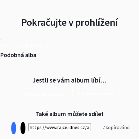
Pokračujte v prohlížení
Další alba od Aleš Rajský
Podobná alba
Jestli se vám album líbí…
Prohlédnout znovu
Přihlásit se na Rajče
Také album můžete sdílet
Zkopírováno