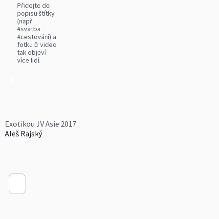
Přidejte do
popisu štítky
(např.
#svatba
#cestování) a
fotku či video
tak objeví
více lidí.
0
Exotikou JV Asie 2017
Aleš Rajský