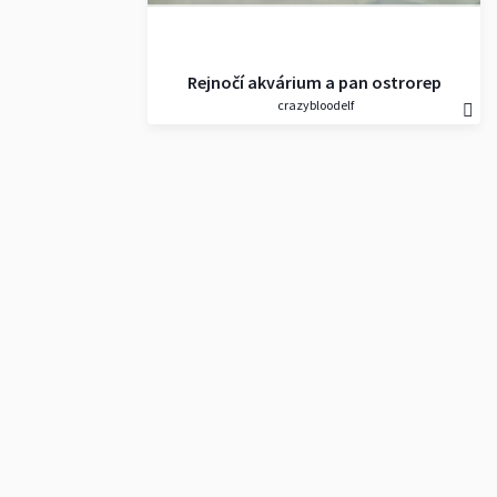
Rejnočí akvárium a pan ostrorep
crazybloodelf
americký