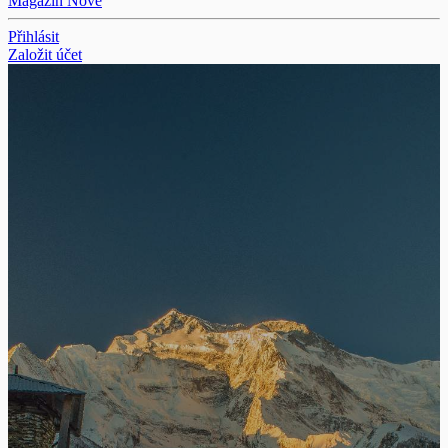
Magazín
Nové
Přihlásit
Založit účet