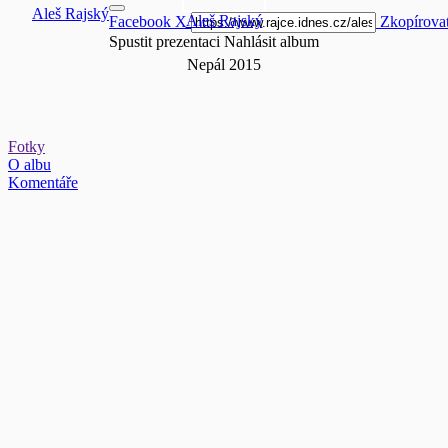
Aleš Rajský
Aleš Rajský
Facebook
X
Zkopírova
Spustit prezentaci
Nahlásit album
Nepál 2015
Fotky
O albu
Komentáře