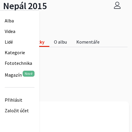
Nepál 2015
Aleš Rajský
Alba
2
Videa
Nepál 2015
Fotky
O albu
Komentáře
Lidé
2
Kategorie
Fototechnika
Nové
Magazín
Přihlásit
Aleš Rajský
Založit účet
Nepál 2015