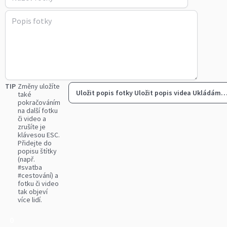
TIP
Změny uložíte
Uložit popis fotky
Uložit popis videa
Ukládám
také
pokračováním
na další fotku
či video a
zrušíte je
klávesou ESC.
Přidejte do
popisu štítky
(např.
#svatba
#cestování) a
fotku či video
tak objeví
více lidí.
0