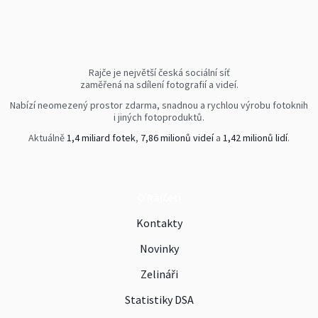
Rajče je největší česká sociální síť
zaměřená na sdílení fotografií a videí.
Nabízí neomezený prostor zdarma, snadnou a rychlou výrobu fotoknih
i jiných fotoproduktů.
Aktuálně
1,4 miliard fotek
,
7,86 milionů videí
a
1,42 milionů lidí
.
O Rajčeti
Kontakty
Novinky
Zelináři
Statistiky DSA