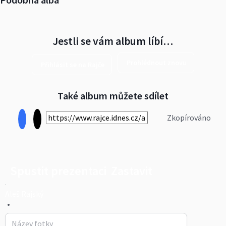
Jestli se vám album líbí…
Prohlédnout znovu
Přihlásit se na Rajče
Také album můžete sdílet
Zkopírováno
Spustit prezentaci
Zastavit
Aleš Rajský
•