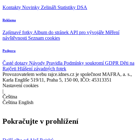
Kontakty
Novinky
Zelináři
Statistiky DSA
Reklama
Zajímavé fotky
Album do stránek
API pro vývojáře
Měření
návštěvnosti
Seznam cookies
Podpora
Časté dotazy
Návody
Pravidla
Podmínky soukromí
GDPR
Děti na
Rajčeti
Hlášení závadných fotek
Provozovatelem webu rajce.idnes.cz je společnost MAFRA, a. s.,
Karla Engliše 519/11, Praha 5, 150 00, IČO: 45313351
Nastavení cookies
|
Čeština
Čeština
English
Pokračujte v prohlížení