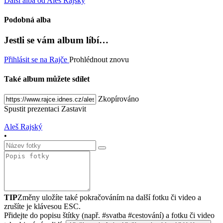
Další alba od Aleš Rajský
Podobná alba
Jestli se vám album líbí…
Přihlásit se na Rajče
Prohlédnout znovu
Také album můžete sdílet
Zkopírováno
Spustit prezentaci
Zastavit
Aleš Rajský
•
TIP
Změny uložíte také pokračováním na další fotku či video a
zrušíte je klávesou ESC.
Přidejte do popisu štítky (např. #svatba #cestování) a fotku či video