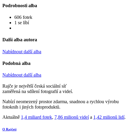
Podrobnosti alba
606 fotek
1 se líbí
Další alba autora
Nabídnout další alba
Podobná alba
Nabídnout další alba
Rajče je největší česká sociální síť
zaměřená na sdílení fotografií a videí.
Nabízí neomezený prostor zdarma, snadnou a rychlou výrobu
fotoknih i jiných fotoproduktů.
Aktuálně
1,4 miliard fotek
,
7,86 milionů videí
a
1,42 milionů lidí
.
O Rajčeti