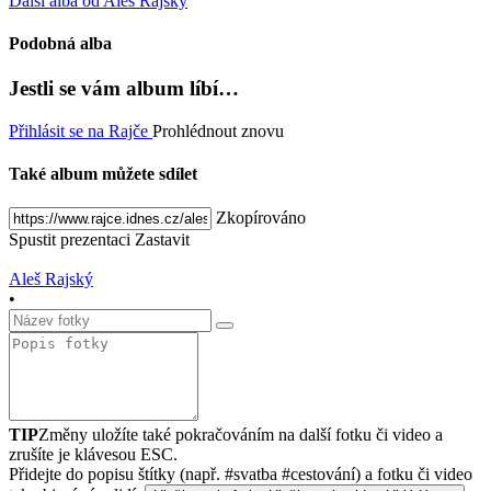
Další alba od Aleš Rajský
Podobná alba
Jestli se vám album líbí…
Přihlásit se na Rajče
Prohlédnout znovu
Také album můžete sdílet
Zkopírováno
Spustit prezentaci
Zastavit
Aleš Rajský
•
TIP
Změny uložíte také pokračováním na další fotku či video a
zrušíte je klávesou ESC.
Přidejte do popisu štítky (např. #svatba #cestování) a fotku či video