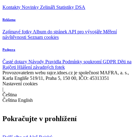
Kontakty
Novinky
Zelináři
Statistiky DSA
Reklama
Zajímavé fotky
Album do stránek
API pro vývojáře
Měření
návštěvnosti
Seznam cookies
Podpora
Časté dotazy
Návody
Pravidla
Podmínky soukromí
GDPR
Děti na
Rajčeti
Hlášení závadných fotek
Provozovatelem webu rajce.idnes.cz je společnost MAFRA, a. s.,
Karla Engliše 519/11, Praha 5, 150 00, IČO: 45313351
Nastavení cookies
|
Čeština
Čeština
English
Pokračujte v prohlížení