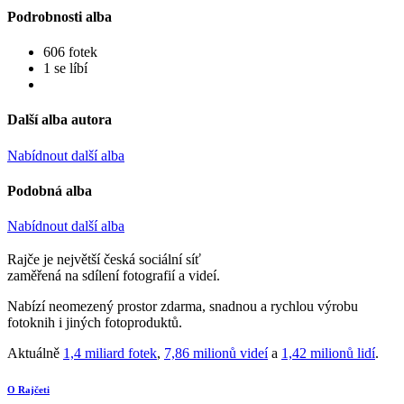
Podrobnosti alba
606 fotek
1 se líbí
Další alba autora
Nabídnout další alba
Podobná alba
Nabídnout další alba
Rajče je největší česká sociální síť
zaměřená na sdílení fotografií a videí.
Nabízí neomezený prostor zdarma, snadnou a rychlou výrobu
fotoknih i jiných fotoproduktů.
Aktuálně
1,4 miliard fotek
,
7,86 milionů videí
a
1,42 milionů lidí
.
O Rajčeti