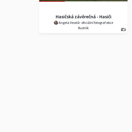
Hasičská závěrečná - Hasiči
Angela Veselá- oficiální fotograf obce
Rudník-Arnultovice 19.9. 20
Rudník