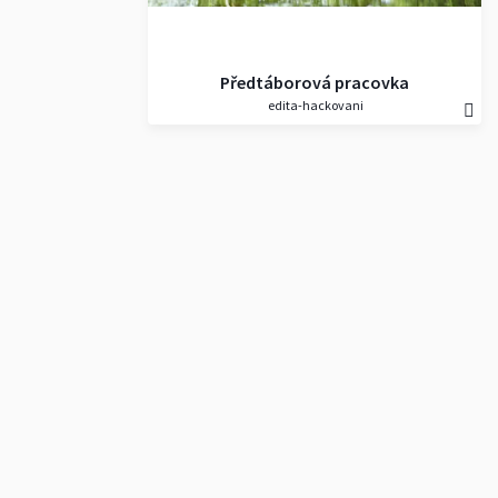
Předtáborová pracovka
edita-hackovani
27.6.2020