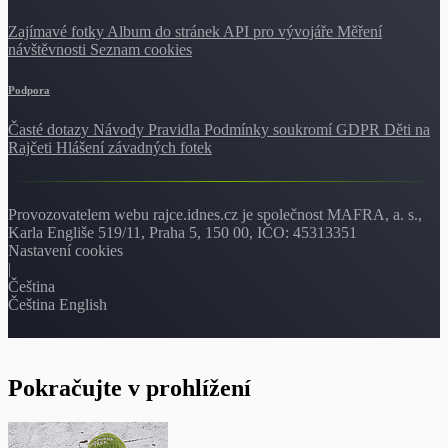
Zajímavé fotky
Album do stránek
API pro vývojáře
Měření
návštěvnosti
Seznam cookies
Podpora
Časté dotazy
Návody
Pravidla
Podmínky soukromí
GDPR
Děti na
Rajčeti
Hlášení závadných fotek
Provozovatelem webu rajce.idnes.cz je společnost MAFRA, a. s.,
Karla Engliše 519/11, Praha 5, 150 00, IČO: 45313351
Nastavení cookies
|
Čeština
Čeština
English
Pokračujte v prohlížení