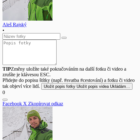
Aleš Rajský
•
TIP
Změny uložíte také pokračováním na další fotku či video a
zrušíte je klávesou ESC.
Přidejte do popisu štítky (např. #svatba #cestování) a fotku či video
tak objeví více lidí.
Uložit popis fotky
Uložit popis videa
Ukládám…
0
Facebook
X
Zkopírovat odkaz