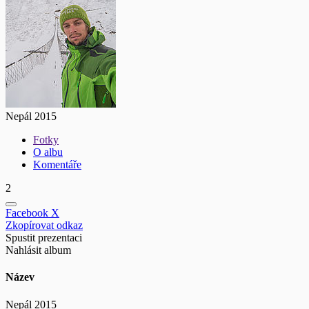
Nepál 2015
Fotky
O albu
Komentáře
2
Facebook
X
Zkopírovat odkaz
Spustit prezentaci
Nahlásit album
Název
Nepál 2015