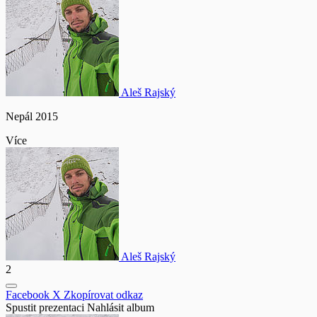
Aleš Rajský
Nepál 2015
Více
Aleš Rajský
2
Facebook
X
Zkopírovat odkaz
Spustit prezentaci
Nahlásit album