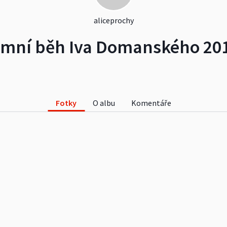
aliceprochy
imní běh Iva Domanského 20
Fotky
O albu
Komentáře