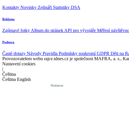
Kontakty
Novinky
Zelináři
Statistiky DSA
Reklama
Zajímavé fotky
Album do stránek
API pro vývojáře
Měření návštěvno
Podpora
Časté dotazy
Návody
Pravidla
Podmínky soukromí
GDPR
Děti na R
Provozovatelem webu rajce.idnes.cz je společnost MAFRA, a. s., Ka
Nastavení cookies
|
Čeština
Čeština
English