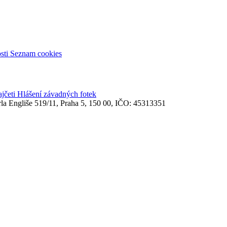
sti
Seznam cookies
ajčeti
Hlášení závadných fotek
rla Engliše 519/11, Praha 5, 150 00, IČO: 45313351