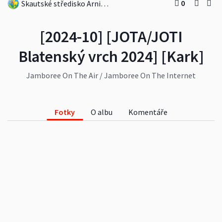
0
Skautské středisko Arnika Jáchymov
[2024-10] [JOTA/JOTI
Blatenský vrch 2024] [Kark]
Jamboree On The Air / Jamboree On The Internet
2024 QTH: Blatenský vrch (1043 m n.m.) technicky
zaměřená akce: komunikace prostřednictvím
rádiových vln, pájení elektronických obvodů,
Fotky
O albu
Komentáře
detektor kovů, hry v lese, opékání buřtů...