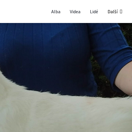
Alba
Videa
Lidé
Další