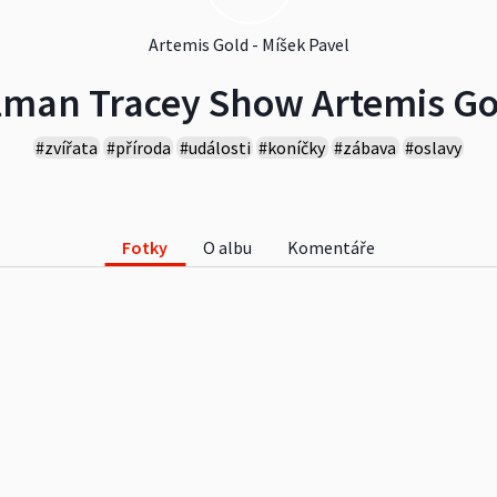
Artemis Gold - Míšek Pavel
lman Tracey Show Artemis Go
#zvířata
#příroda
#události
#koníčky
#zábava
#oslavy
Fotky
O albu
Komentáře