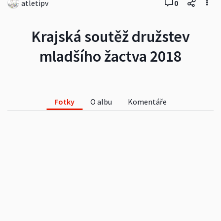
atletipv
0
Krajská soutěž družstev
mladšího žactva 2018
Fotky
O albu
Komentáře