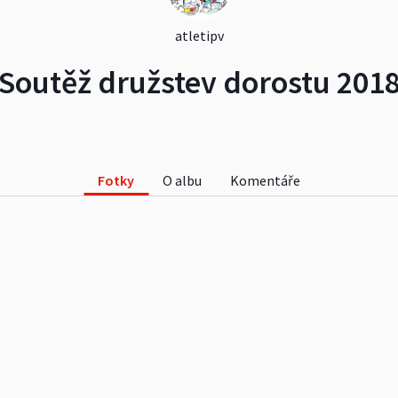
atletipv
Soutěž družstev dorostu 201
Fotky
O albu
Komentáře