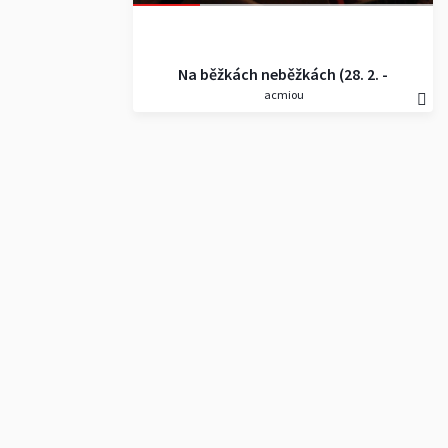
Na běžkách neběžkách (28. 2. -
acmiou
1.3., Deštné)