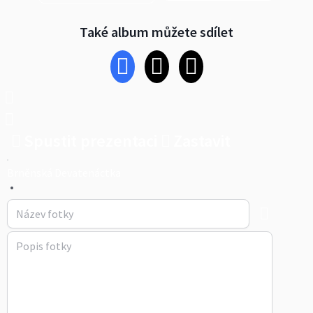
Také album můžete sdílet
Spustit prezentaci
Zastavit
Brněnská Devatenáctka
•