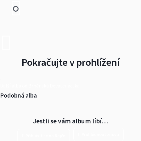
Pokračujte v prohlížení
Další alba od Brněnská Devatenáctka
Podobná alba
Jestli se vám album líbí…
Prohlédnout znovu
Přihlásit se na Rajče