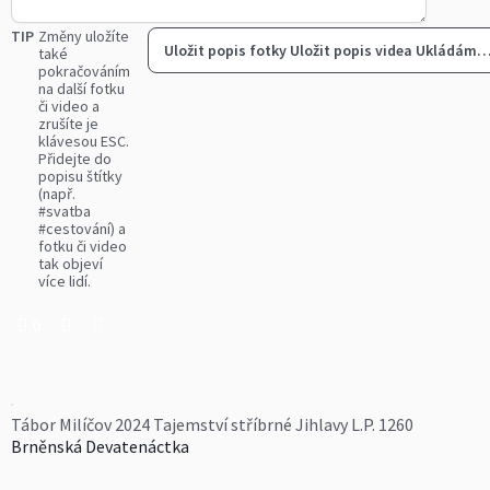
TIP
Změny uložíte
Uložit popis fotky
Uložit popis videa
Ukládám
také
pokračováním
na další fotku
či video a
zrušíte je
klávesou ESC.
Přidejte do
popisu štítky
(např.
#svatba
#cestování) a
fotku či video
tak objeví
více lidí.
0
Tábor Milíčov 2024 Tajemství stříbrné Jihlavy L.P. 1260
Brněnská Devatenáctka