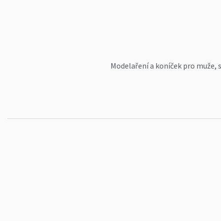
Modelaření a koníček pro muže, sk
Investice naprosto minimální - st
nemodelovosti vozového parku, c
ze zatím stále rozpracovaného kol
http://hrajmesi.blog.cz/