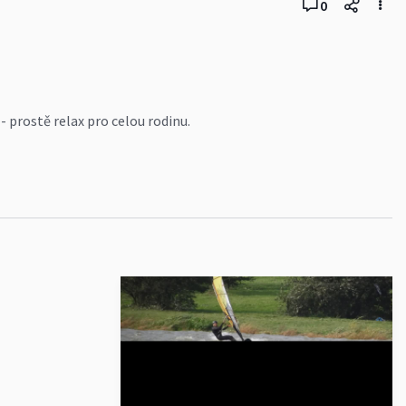
0
- prostě relax pro celou rodinu.
asu. Je tu sice daň v
rofi G. Takže tady je pár fotek
vláčkodráhy, zde se dozvíte víc: