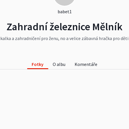
babet1
Zahradní železnice Mělník
alka a zahradničení pro ženu, no a velice zábavná hračka pro děti 
ačí kousek prostoru, trošku zručnosti, přiměřeně fantazie a kopa č
ož je ovšem bohatě kompenzováno ušetřenými desítkami tisíc za p
ejiště a pokud by Vás zajímalo jak se dá taková věc udělat z levné 
Fotky
O albu
Komentáře