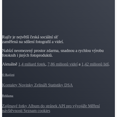
Rajče je největší česká sociální síť
zaměřená na sdílení fotografií a videí.
Nabízí neomezený prostor zdarma, snadnou a rychlou výrobu
fotoknih i jiných fotoproduktů.
Aktuálně
1,4 miliard fotek
,
7,86 milionů videí
a
1,42 milionů lidí
.
O Rajčeti
Kontakty
Novinky
Zelináři
Statistiky DSA
Reklama
Zajímavé fotky
Album do stránek
API pro vývojáře
Měření
návštěvnosti
Seznam cookies