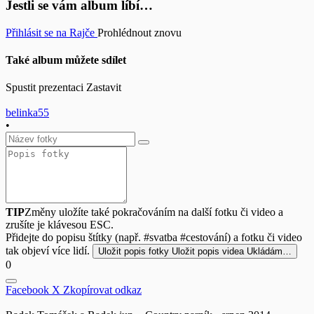
Jestli se vám album líbí…
Přihlásit se na Rajče
Prohlédnout znovu
Také album můžete sdílet
Spustit prezentaci
Zastavit
belinka55
•
TIP
Změny uložíte také pokračováním na další fotku či video a
zrušíte je klávesou ESC.
Přidejte do popisu štítky (např. #svatba #cestování) a fotku či video
tak objeví více lidí.
Uložit popis fotky
Uložit popis videa
Ukládám…
0
Facebook
X
Zkopírovat odkaz