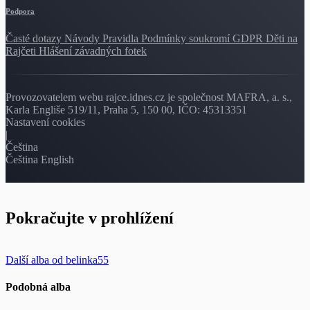
Podpora
Časté dotazy
Návody
Pravidla
Podmínky soukromí
GDPR
Děti na
Rajčeti
Hlášení závadných fotek
Provozovatelem webu rajce.idnes.cz je společnost MAFRA, a. s.,
Karla Engliše 519/11, Praha 5, 150 00, IČO: 45313351
Nastavení cookies
|
Čeština
Čeština
English
Pokračujte v prohlížení
Další alba od belinka55
Podobná alba