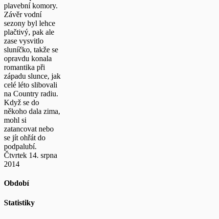
plavební komory.
Závěr vodní
sezony byl lehce
plačtivý, pak ale
zase vysvitlo
sluníčko, takže se
opravdu konala
romantika při
západu slunce, jak
celé léto slibovali
na Country radiu.
Když se do
někoho dala zima,
mohl si
zatancovat nebo
se jít ohřát do
podpalubí.
Čtvrtek 14. srpna
2014
Období
Statistiky