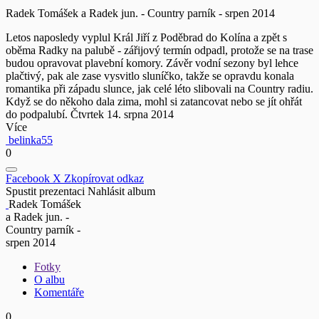
Radek Tomášek a Radek jun. - Country parník - srpen 2014
Letos naposledy vyplul Král Jiří z Poděbrad do Kolína a zpět s
oběma Radky na palubě - zářijový termín odpadl, protože se na trase
budou opravovat plavební komory. Závěr vodní sezony byl lehce
plačtivý, pak ale zase vysvitlo sluníčko, takže se opravdu konala
romantika při západu slunce, jak celé léto slibovali na Country radiu.
Když se do někoho dala zima, mohl si zatancovat nebo se jít ohřát
do podpalubí. Čtvrtek 14. srpna 2014
Více
belinka55
0
Facebook
X
Zkopírovat odkaz
Spustit prezentaci
Nahlásit album
Radek Tomášek
a Radek jun. -
Country parník -
srpen 2014
Fotky
O albu
Komentáře
0