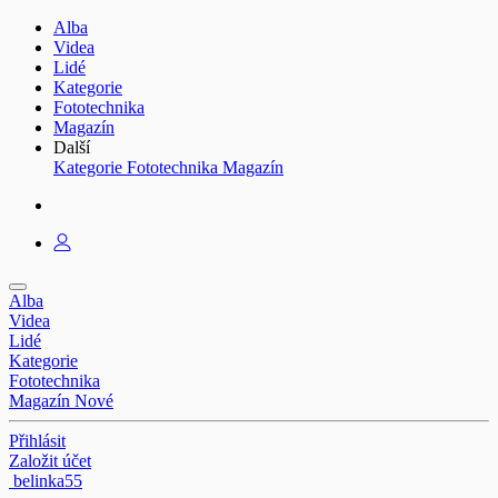
Alba
Videa
Lidé
Kategorie
Fototechnika
Magazín
Další
Kategorie
Fototechnika
Magazín
Alba
Videa
Lidé
Kategorie
Fototechnika
Magazín
Nové
Přihlásit
Založit účet
belinka55