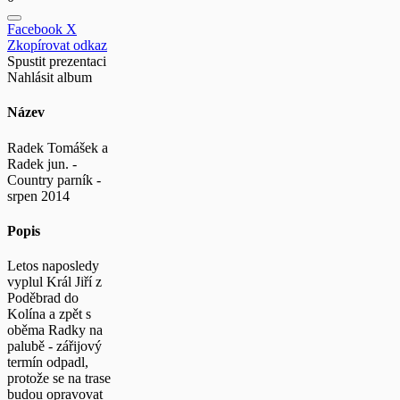
Facebook
X
Zkopírovat odkaz
Spustit prezentaci
Nahlásit album
Název
Radek Tomášek a
Radek jun. -
Country parník -
srpen 2014
Popis
Letos naposledy
vyplul Král Jiří z
Poděbrad do
Kolína a zpět s
oběma Radky na
palubě - zářijový
termín odpadl,
protože se na trase
budou opravovat