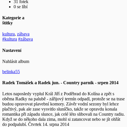
31 fotek
0 se líbí
Kategorie a
štítky
kultura
,
zábava
#kultura
#zábava
Nastavení
Nahlásit album
belinka55
Radek Tomášek a Radek jun. - Country parník - srpen 2014
Letos naposledy vyplul Král Jiří z Poděbrad do Kolína a zpět s
oběma Radky na palubě - zářijový termín odpadl, protože se na trase
budou opravovat plavební komory. Závěr vodní sezony byl lehce
plačtivý, pak ale zase vysvitlo sluníčko, takže se opravdu konala
romantika při západu slunce, jak celé léto slibovali na Country radiu.
Když se do někoho dala zima, mohl si zatancovat nebo se jít ohřát
do podpalubí. Čtvrtek 14. srpna 2014