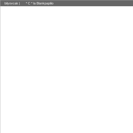
bilyovcak
|
* C * la Blankpapilio