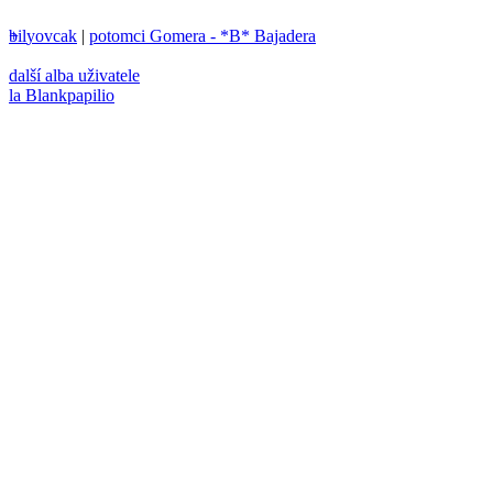
bilyovcak
+
|
potomci Gomera - *B* Bajadera
další alba uživatele
la Blankpapilio