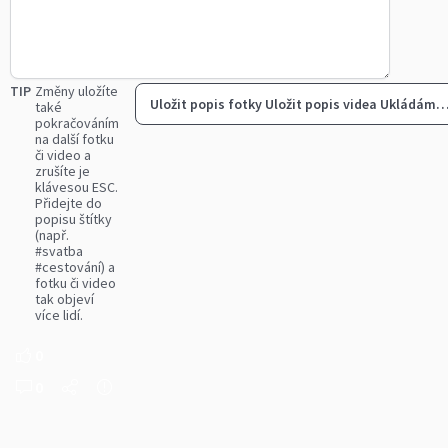
TIP
Změny uložíte
Uložit popis fotky
Uložit popis videa
Ukládám
také
pokračováním
na další fotku
či video a
zrušíte je
klávesou ESC.
Přidejte do
popisu štítky
(např.
#svatba
#cestování) a
fotku či video
tak objeví
více lidí.
0
0