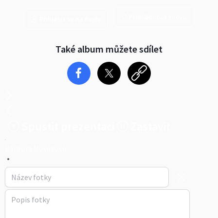
Prohlédnout znovu
Přihlásit se na Rajče
Také album můžete sdílet
Spustit prezentaci
Zastavit
Barbora Nováková
•