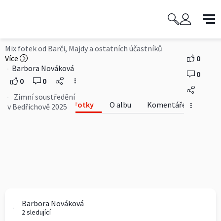
Zimní soustředění v Bedřichově
2025
Mix fotek od Barči, Majdy a ostatních účastníků
Více
0
Barbora Nováková
0
0
0
Zimní soustředění
Fotky
O albu
Komentáře
v Bedřichově 2025
Barbora Nováková
2 sledující