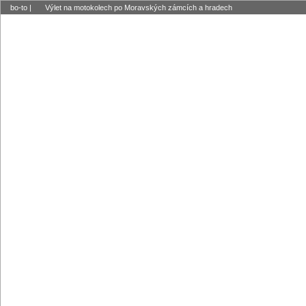
bo-to
|
Výlet na motokolech po Moravských zámcích a hradech