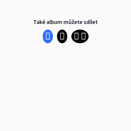
Prohlédnout znovu
Přihlásit se na Rajče
Také album můžete sdílet