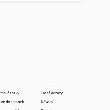
klama
Podpora
ímavé fotky
Časté dotazy
um do stránek
Návody