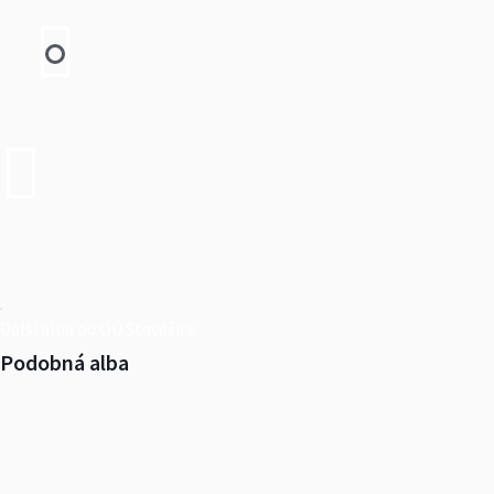
Další alba od OÚ Stavěšice
Podobná alba