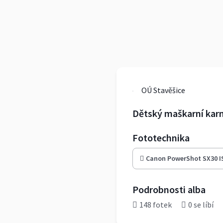
OÚ Stavěšice
Dětský maškarní karn
Fototechnika
Canon PowerShot SX30 I
Podrobnosti alba
148 fotek
0 se líbí