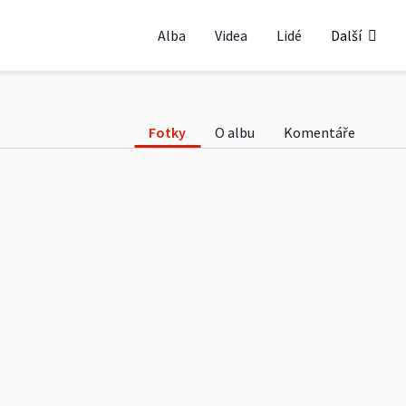
eval 6.2.2016
Alba
Videa
Lidé
Další
Fotky
O albu
Komentáře