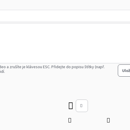
deo a zrušíte je klávesou ESC.
Přidejte do popisu štítky (např.
Ulož
idí.