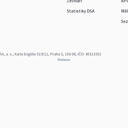
Zelináři
API
Statistiky DSA
Měř
Sez
 a. s., Karla Engliše 519/11, Praha 5, 150 00, IČO: 45313351