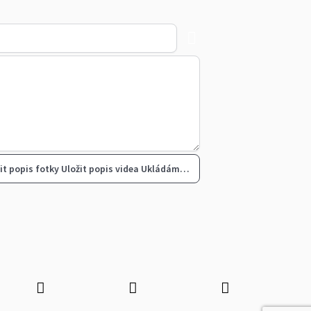
it popis fotky
Uložit popis videa
Ukládám…