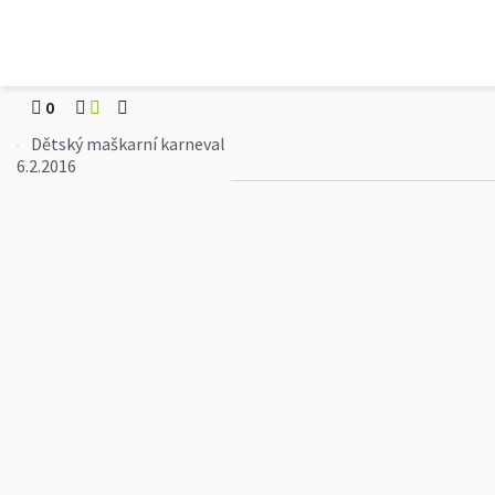
OÚ Stavěšice
Dětský maškarní karn
0
Dětský maškarní karneval
6.2.2016