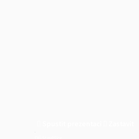
Spustit prezentaci
Zastavit
OÚ Stavěšice