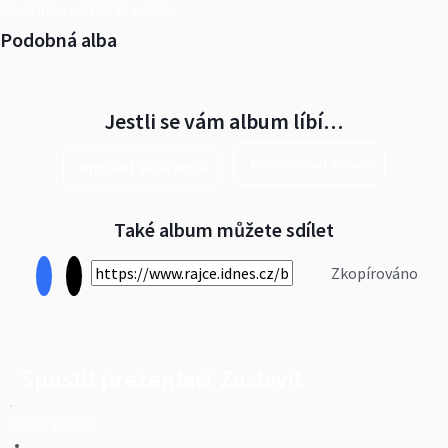
Další alba od OÚ Stavěšice
Podobná alba
Jestli se vám album líbí…
Prohlédnout znovu
Přihlásit se na Rajče
Také album můžete sdílet
Zkopírováno
Spustit prezentaci
Zastavit
OÚ Stavěšice
•