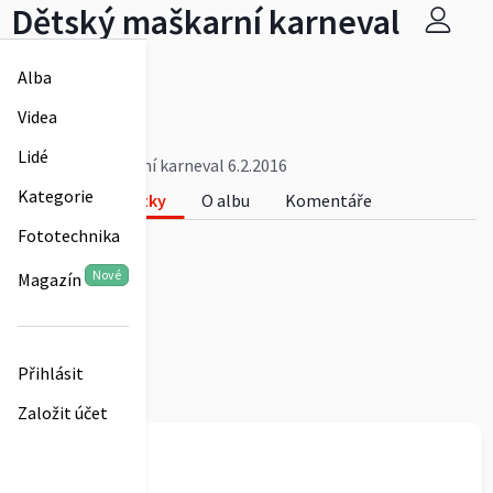
Dětský maškarní karneval
6.2.2016
Alba
OÚ Stavěšice
Videa
0
Lidé
Dětský maškarní karneval 6.2.2016
Kategorie
Fotky
O albu
Komentáře
Fototechnika
0
Nové
Magazín
Přihlásit
Založit účet
OÚ Stavěšice