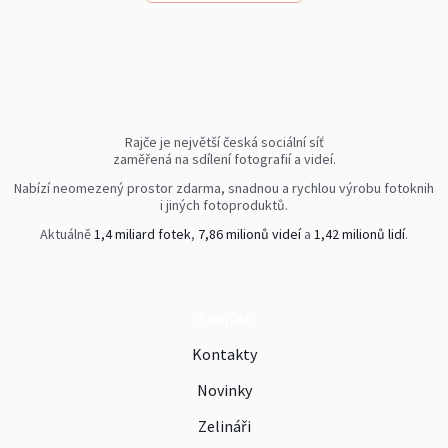
Rajče je největší česká sociální síť
zaměřená na sdílení fotografií a videí.
Nabízí neomezený prostor zdarma, snadnou a rychlou výrobu fotoknih
i jiných fotoproduktů.
Aktuálně
1,4 miliard fotek
,
7,86 milionů videí
a
1,42 milionů lidí
.
O Rajčeti
Kontakty
Novinky
Zelináři