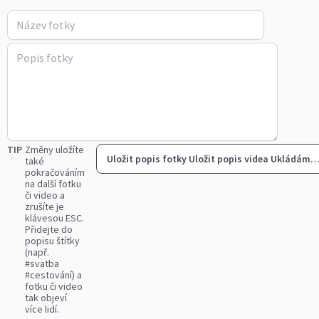
TIP
Změny uložíte
Uložit popis fotky
Uložit popis videa
Ukládám
také
pokračováním
na další fotku
či video a
zrušíte je
klávesou ESC.
Přidejte do
popisu štítky
(např.
#svatba
#cestování) a
fotku či video
tak objeví
více lidí.