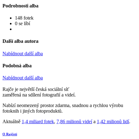
Podrobnosti alba
148 fotek
0 se líbí
Další alba autora
Nabídnout další alba
Podobná alba
Nabídnout další alba
Rajče je největší česká sociální síť
zaměřená na sdílení fotografií a videí.
Nabízí neomezený prostor zdarma, snadnou a rychlou výrobu
fotoknih i jiných fotoproduktů.
Aktuálně
1,4 miliard fotek
,
7,86 milionů videí
a
1,42 milionů lidí
.
O Rajčeti