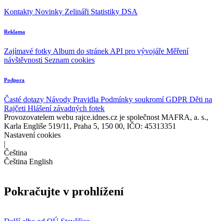
Kontakty
Novinky
Zelináři
Statistiky DSA
Reklama
Zajímavé fotky
Album do stránek
API pro vývojáře
Měření
návštěvnosti
Seznam cookies
Podpora
Časté dotazy
Návody
Pravidla
Podmínky soukromí
GDPR
Děti na
Rajčeti
Hlášení závadných fotek
Provozovatelem webu rajce.idnes.cz je společnost MAFRA, a. s.,
Karla Engliše 519/11, Praha 5, 150 00, IČO: 45313351
Nastavení cookies
|
Čeština
Čeština
English
Pokračujte v prohlížení