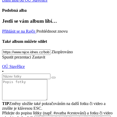
Další alba od OÚ Stavěšice
Podobná alba
Jestli se vám album líbí…
Přihlásit se na Rajče
Prohlédnout znovu
Také album můžete sdílet
Zkopírováno
Spustit prezentaci
Zastavit
OÚ Stavěšice
•
TIP
Změny uložíte také pokračováním na další fotku či video a
zrušíte je klávesou ESC.
Přidejte do popisu štítky (např. #svatba #cestování) a fotku či video