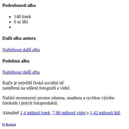
Podrobnosti alba
148 fotek
0 se líbí
Další alba autora
Nabídnout další alba
Podobná alba
Nabídnout další alba
Rajče je největší česká sociální síť
zaměřená na sdílení fotografií a videí.
Nabízí neomezený prostor zdarma, snadnou a rychlou výrobu
fotoknih i jiných fotoproduktů.
Aktuálně
1,4 miliard fotek
,
7,86 milionů videí
a
1,42 milionů lidí
.
O Rajčeti