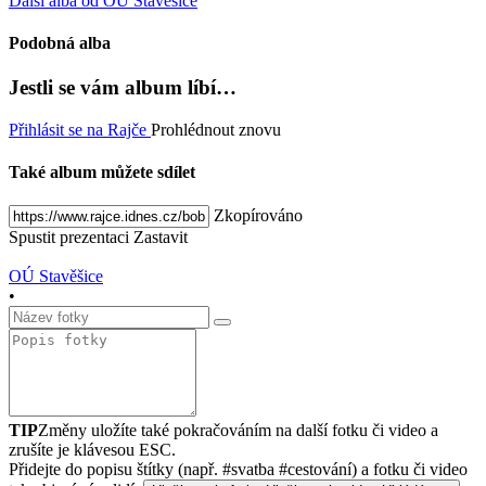
Další alba od OÚ Stavěšice
Podobná alba
Jestli se vám album líbí…
Přihlásit se na Rajče
Prohlédnout znovu
Také album můžete sdílet
Zkopírováno
Spustit prezentaci
Zastavit
OÚ Stavěšice
•
TIP
Změny uložíte také pokračováním na další fotku či video a
zrušíte je klávesou ESC.
Přidejte do popisu štítky (např. #svatba #cestování) a fotku či video