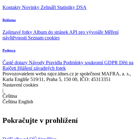
Kontakty
Novinky
Zelináři
Statistiky DSA
Reklama
Zajímavé fotky
Album do stránek
API pro vývojáře
Měření
návštěvnosti
Seznam cookies
Podpora
Časté dotazy
Návody
Pravidla
Podmínky soukromí
GDPR
Děti na
Rajčeti
Hlášení závadných fotek
Provozovatelem webu rajce.idnes.cz je společnost MAFRA, a. s.,
Karla Engliše 519/11, Praha 5, 150 00, IČO: 45313351
Nastavení cookies
|
Čeština
Čeština
English
Pokračujte v prohlížení