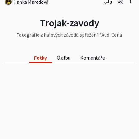
Hanka Maredová
0
Trojak-zavody
Fotografie z halových závodů spřežení: "Audi Cena
trojského koně I.S.R. auto", které se konaly dne
8.12.2007 v hale Jezdecké společnosti Císařský
ostrov
Fotky
O albu
Komentáře