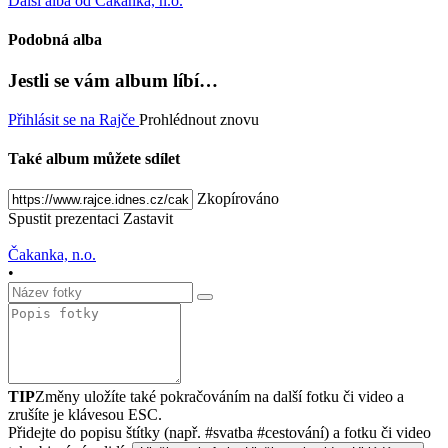
Další alba od Čakanka, n.o.
Podobná alba
Jestli se vám album líbí…
Přihlásit se na Rajče
Prohlédnout znovu
Také album můžete sdílet
Zkopírováno
Spustit prezentaci
Zastavit
Čakanka, n.o.
•
TIP
Změny uložíte také pokračováním na další fotku či video a
zrušíte je klávesou ESC.
Přidejte do popisu štítky (např. #svatba #cestování) a fotku či video