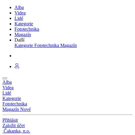
Alba
Videa
Lidé
Kategorie
Fototechnika
Magazín
Další
Kategorie
Fototechnika
Magazín
Alba
Videa
Lidé
Kategorie
Fototechnika
Magazín
Nové
Přihlásit
Založit účet
Čakanka, n.o.