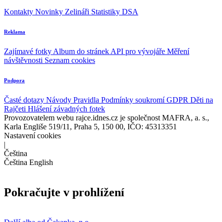
Kontakty
Novinky
Zelináři
Statistiky DSA
Reklama
Zajímavé fotky
Album do stránek
API pro vývojáře
Měření
návštěvnosti
Seznam cookies
Podpora
Časté dotazy
Návody
Pravidla
Podmínky soukromí
GDPR
Děti na
Rajčeti
Hlášení závadných fotek
Provozovatelem webu rajce.idnes.cz je společnost MAFRA, a. s.,
Karla Engliše 519/11, Praha 5, 150 00, IČO: 45313351
Nastavení cookies
|
Čeština
Čeština
English
Pokračujte v prohlížení