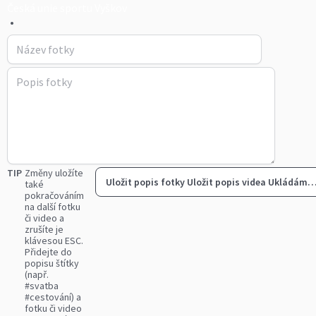
Česká unie sportu Vyškov
•
TIP
Změny uložíte
Uložit popis fotky
Uložit popis videa
Ukládám
také
pokračováním
na další fotku
či video a
zrušíte je
klávesou ESC.
Přidejte do
popisu štítky
(např.
#svatba
#cestování) a
fotku či video