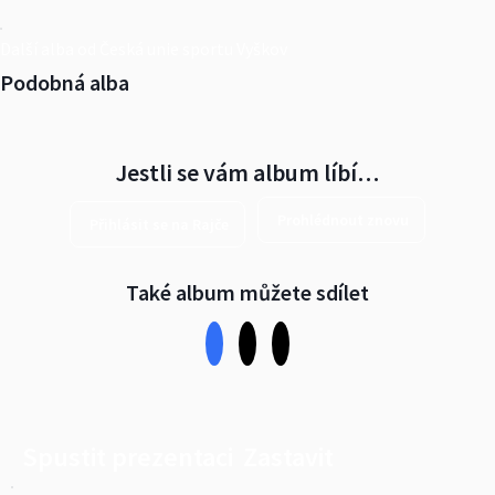
Další alba od Česká unie sportu Vyškov
Podobná alba
Jestli se vám album líbí…
Prohlédnout znovu
Přihlásit se na Rajče
Také album můžete sdílet
Spustit prezentaci
Zastavit