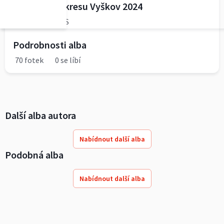
Sportovec okresu Vyškov 2024
Foto: JmKO ČUS
Podrobnosti alba
70 fotek
0 se líbí
Další alba autora
Nabídnout další alba
Podobná alba
Nabídnout další alba