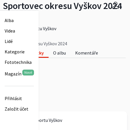
Sportovec okresu Vyškov 2024
Foto: JmKO ČUS
Alba
Více
Česká unie sportu Vyškov
Videa
0
Lidé
Sportovec okresu Vyškov 2024
Kategorie
Fotky
O albu
Komentáře
Fototechnika
0
Nové
Magazín
Přihlásit
Založit účet
Česká unie sportu Vyškov