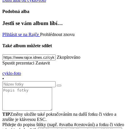
Další alba od cyklo-foto
Podobná alba
Jestli se vám album líbí…
Přihlásit se na Rajče
Prohlédnout znovu
Také album můžete sdílet
Zkopírováno
Spustit prezentaci
Zastavit
cyklo-foto
•
TIP
Změny uložíte také pokračováním na další fotku či video a
zrušíte je klávesou ESC.
Přidejte do popisu štítky (např. #svatba #cestování) a fotku či video