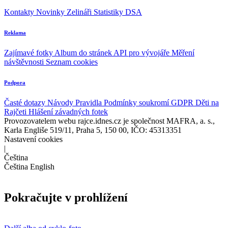
Kontakty
Novinky
Zelináři
Statistiky DSA
Reklama
Zajímavé fotky
Album do stránek
API pro vývojáře
Měření
návštěvnosti
Seznam cookies
Podpora
Časté dotazy
Návody
Pravidla
Podmínky soukromí
GDPR
Děti na
Rajčeti
Hlášení závadných fotek
Provozovatelem webu rajce.idnes.cz je společnost MAFRA, a. s.,
Karla Engliše 519/11, Praha 5, 150 00, IČO: 45313351
Nastavení cookies
|
Čeština
Čeština
English
Pokračujte v prohlížení