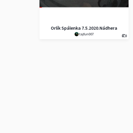
Orlík Spálenka 7.5.2020.Nádhera
tajfun007
úplně všude bylo to super