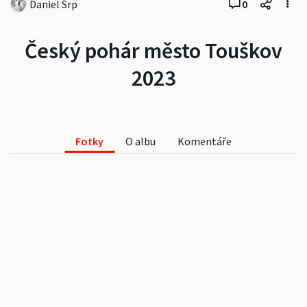
Daniel Srp
0
Český pohár město Touškov
2023
Fotky
O albu
Komentáře