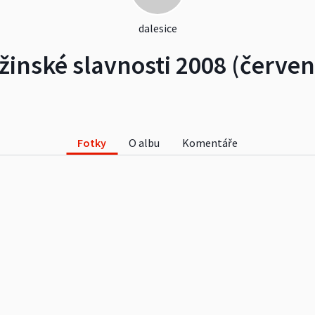
dalesice
ižinské slavnosti 2008 (červen
Fotky
O albu
Komentáře