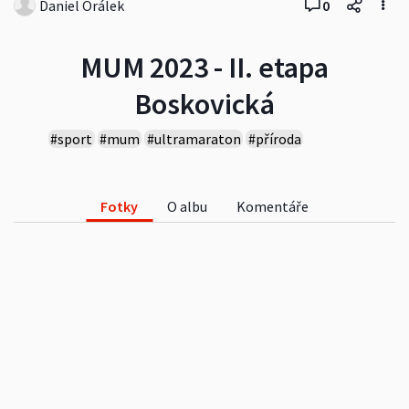
Daniel Orálek
0
MUM 2023 - II. etapa
Boskovická
#sport
#mum
#ultramaraton
#příroda
#události
Fotky
O albu
Komentáře